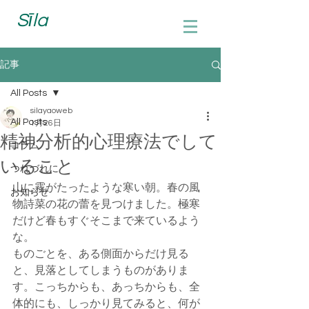
Sīla
記事
All Posts
silayaoweb
All Posts
1月26日
精神分析的心理療法でして
コラム
いること
つれづれに
山に霧がたったような寒い朝。春の風
お知らせ
物詩菜の花の蕾を見つけました。極寒
だけど春もすぐそこまで来ているよう
な。
ものごとを、ある側面からだけ見る
と、見落としてしまうものがありま
す。こっちからも、あっちからも、全
体的にも、しっかり見てみると、何が