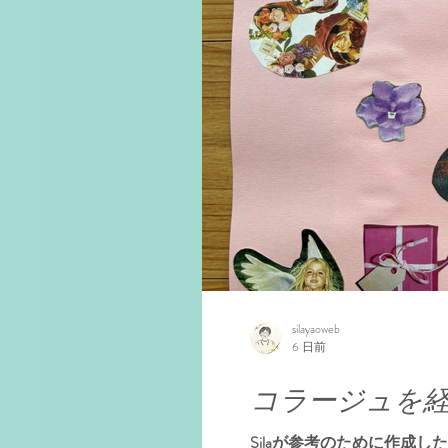
silayaoweb
6 日前
コラージュを経
Silaが参考のために作成