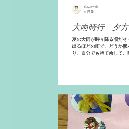
silayaoweb
5 日前
大雨時行 夕方
夏の大雨が時々降る頃だそ
出るほどの雨で、どうか熊
り。自分でも持て余して、
て悪さをします。身体の運
はありますか。そこにお話