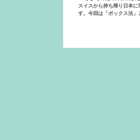
スイスから持ち帰り日本に
す。今回は「ボックス法」
ます。 コラージュは作成
や癒しを得られると言われ
時：8月20日（木） 15:
bibliothek.itoguc
加も歓迎） ＊先着３名さま限定