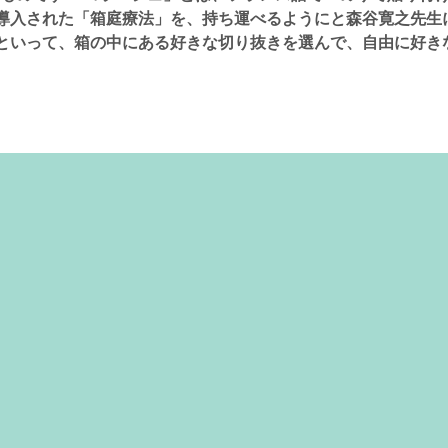
導入された「箱庭療法」を、持ち運べるようにと森谷寛之先生
といって、箱の中にある好きな切り抜きを選んで、自由に好き
すること自体が自己治癒的な働きとなりますが、それを肯定的
ています。 臨床心理士/公認心理師が見守る中で、コラージュ
00~17:00 場所とお申し込み：図書室〜緒いとぐち〜 さま 八尾
hi@gmail.com 持ち物：なし 参加費：1,000円（材料費込み） 
です タイムスケジュール 15:00〜16:00（お