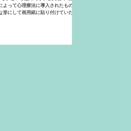
によって心理療法に導入されたもので
な形にして画用紙に貼り付けていただき
に受け止められる経験をすることで満足感
を作成してゆく経験をしてみませんか。 日
市小阪合町3-3-19
対象者：小学生以上の方 （親子参加、大人の方のご参