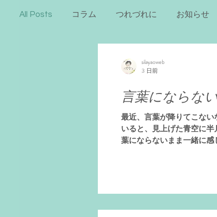
All Posts
コラム
つれづれに
お知らせ
silayaoweb
3 日前
言葉にならな
最近、言葉が降りてこない
いると、見上げた青空に半
葉にならないまま一緒に感
はやってゆきます。だから