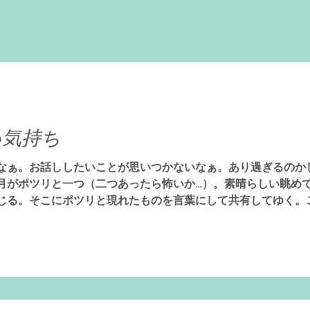
い気持ち
なぁ。お話ししたいことが思いつかないなぁ。あり過ぎるのかし
月がポツリと一つ（二つあったら怖いか…）。素晴らしい眺めで
じる。そこにポツリと現れたものを言葉にして共有してゆく。
、何をどう話していいか分からなくても大丈夫なのです。