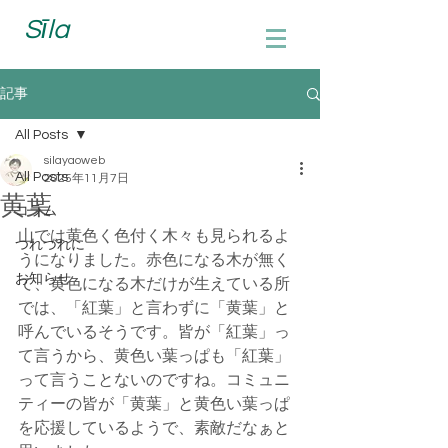
Sīla
記事
All Posts
silayaoweb
All Posts
2025年11月7日
黄葉
コラム
山では黄色く色付く木々も見られるよ
つれづれに
うになりました。赤色になる木が無く
お知らせ
て、黄色になる木だけが生えている所
では、「紅葉」と言わずに「黄葉」と
呼んでいるそうです。皆が「紅葉」っ
て言うから、黄色い葉っぱも「紅葉」
って言うことないのですね。コミュニ
ティーの皆が「黄葉」と黄色い葉っぱ
を応援しているようで、素敵だなぁと