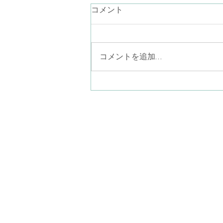
言葉にならない気持ち
コメント
最近、言葉が降りてこないなぁ。
お話ししたいことが思いつかない
なぁ。あり過ぎるのかしら… なん
コメントを追加…
て考えながらラジオ体操している
と、見上げた青空に半月がポツリ
と一つ（二つあったら怖い
か…）。素晴らしい眺めでした。
ことばにならない気持ちを、言葉
八尾子どものこころ心
にならないまま一緒に感じる。そ
〒581-0013
こにポツリと現れたものを言葉に
​大阪府八尾市山本町南
して共有してゆく。このような営
みも精神分析的心理療法ではやっ
(近鉄大阪線
てゆきます。だから、何をどう話
ぐ)
していいか分
kodomonokokorosil
火曜日〜土曜日 10:00
月曜日・日曜