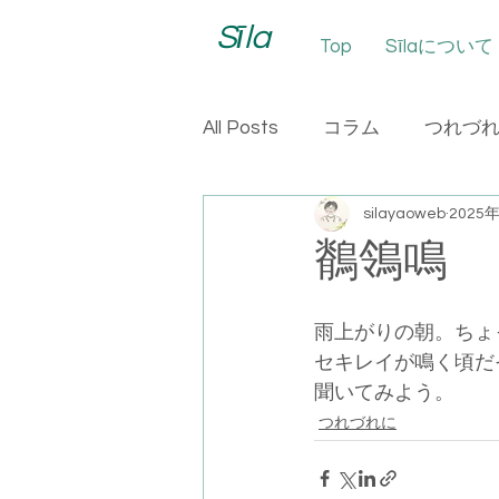
Sīla
Top
Sīlaについて
All Posts
コラム
つれづ
silayaoweb
2025
鶺鴒鳴
雨上がりの朝。ちょ
セキレイが鳴く頃だ
聞いてみよう。
つれづれに