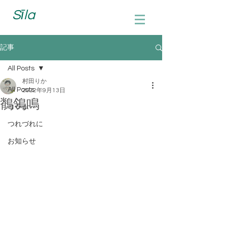
Sīla
記事
All Posts
村田りか
All Posts
2022年9月13日
鶺鴒鳴
コラム
つれづれに
お知らせ