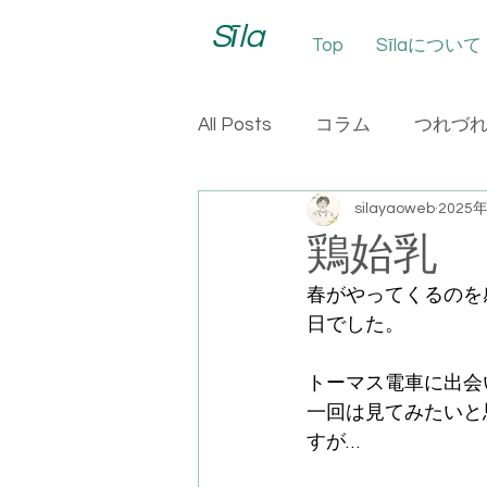
Sīla
Top
Sīlaについて
All Posts
コラム
つれづ
silayaoweb
2025
鶏始乳
春がやってくるのを
日でした。
トーマス電車に出会
一回は見てみたいと
すが…