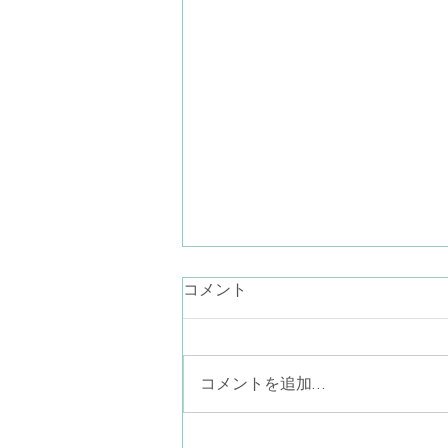
言葉にならない気持ち
コメント
最近、言葉が降りてこないなぁ。
お話ししたいことが思いつかない
なぁ。あり過ぎるのかしら… なん
コメントを追加…
て考えながらラジオ体操している
と、見上げた青空に半月がポツリ
と一つ（二つあったら怖い