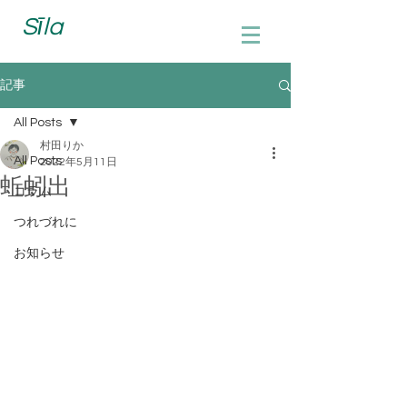
Sīla
記事
All Posts
村田りか
All Posts
2022年5月11日
蚯蚓出
コラム
つれづれに
お知らせ