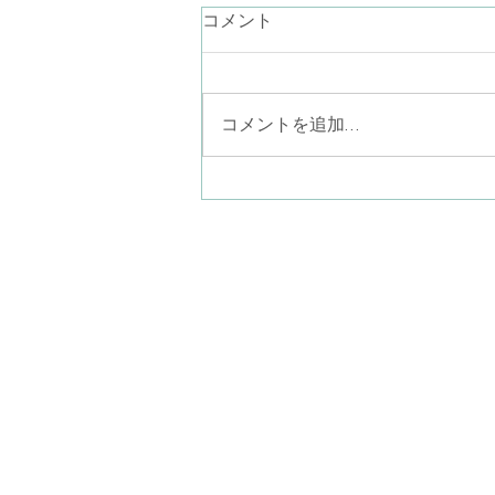
言葉にならない気持ち
コメント
最近、言葉が降りてこないなぁ。
お話ししたいことが思いつかない
なぁ。あり過ぎるのかしら… なん
コメントを追加…
て考えながらラジオ体操している
と、見上げた青空に半月がポツリ
と一つ（二つあったら怖い
か…）。素晴らしい眺めでした。
ことばにならない気持ちを、言葉
八尾子どものこころ心
にならないまま一緒に感じる。そ
〒581-0013
こにポツリと現れたものを言葉に
​大阪府八尾市山本町南
して共有してゆく。このような営
みも精神分析的心理療法ではやっ
(近鉄大阪線
てゆきます。だから、何をどう話
ぐ)
していいか分
kodomonokokorosil
火曜日〜土曜日 10:00
月曜日・日曜