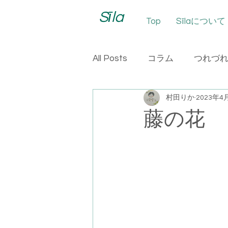
Sīla
Top
Sīlaについて
All Posts
コラム
つれづ
村田りか
2023年4
藤の花