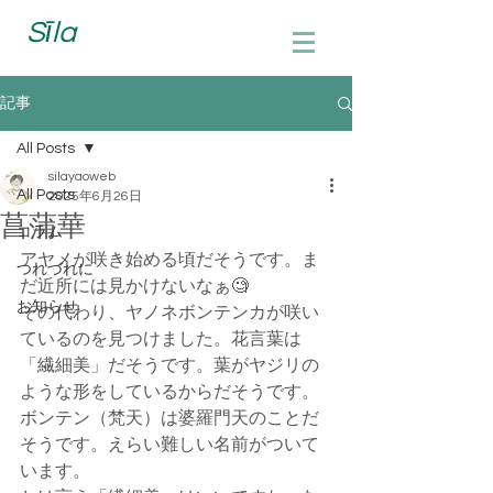
Sīla
記事
All Posts
silayaoweb
All Posts
2025年6月26日
菖蒲華
コラム
アヤメが咲き始める頃だそうです。ま
つれづれに
だ近所には見かけないなぁ🧐
お知らせ
その代わり、ヤノネボンテンカが咲い
ているのを見つけました。花言葉は
「繊細美」だそうです。葉がヤジリの
ような形をしているからだそうです。
ボンテン（梵天）は婆羅門天のことだ
そうです。えらい難しい名前がついて
います。