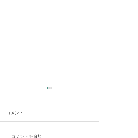
大雨時行 夕方に雷雨
全ての救助し護
意を抱く
夏の大雨が時々降る頃だそう
コメント
です。 夕方、大変な大雨と雷
サンゴシュの赤い
でした。猛暑日の連続で暑く
いなっていました
なった空気が少し冷えまし
「負けず嫌い」だ
た。 大雨警報が出るほどの雨
ここで野球の試合
コメントを追加…