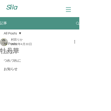
Sīla
記事
All Posts
村田りか
All Posts
2022年4月30日
牡丹華
コラム
つれづれに
お知らせ