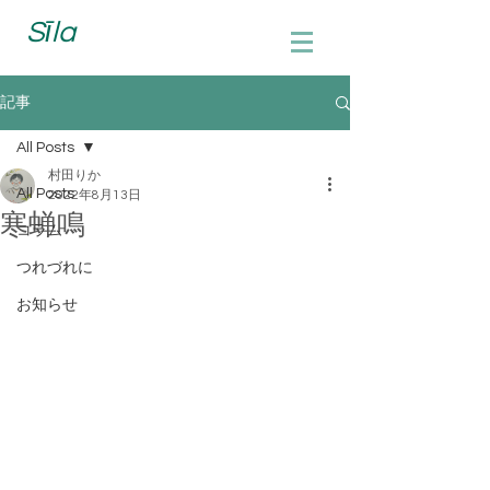
Sīla
記事
All Posts
村田りか
All Posts
2022年8月13日
寒蝉鳴
コラム
つれづれに
お知らせ