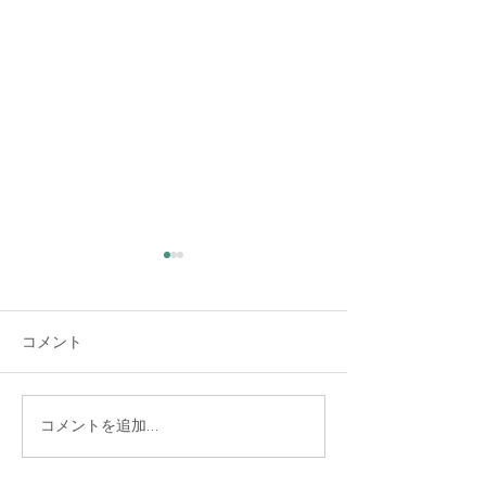
立秋 涼風至
広島原爆の日 
日
今日から秋だそうです。そし
コメント
て、涼しい風が吹き始める頃
朝日に輝く雲が綺
だそうです。 とても秋になっ
た。 世界が平和
たとは思えません。真夏の
うに。 皆んなが
花、キョウチクトウも花盛り
りの人にやさしく
コメントを追加…
です。それでも、今日は比較
すぐそばにいる人
的強い風が吹いて少し暑さが
笑うこと、そうい