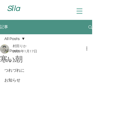
Sīla
記事
All Posts
村田りか
All Posts
2023年1月17日
寒い朝
コラム
つれづれに
お知らせ