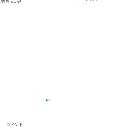
最新記事
大雨時行 夕方に雷雨
夏の大雨が時々降る頃だそう
コメント
です。 夕方、大変な大雨と雷
でした。猛暑日の連続で暑く