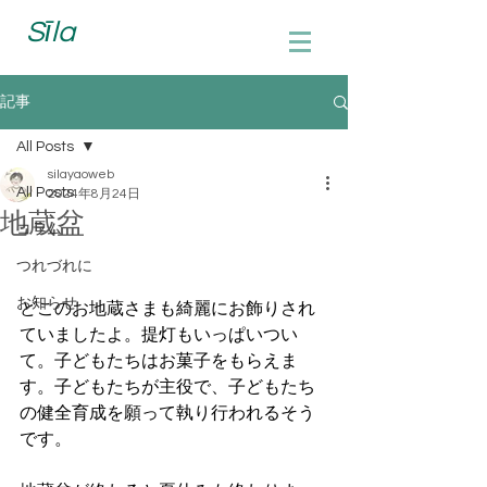
Sīla
記事
All Posts
silayaoweb
All Posts
2024年8月24日
地蔵盆
コラム
つれづれに
お知らせ
どこのお地蔵さまも綺麗にお飾りされ
ていましたよ。提灯もいっぱいつい
て。子どもたちはお菓子をもらえま
す。子どもたちが主役で、子どもたち
の健全育成を願って執り行われるそう
です。