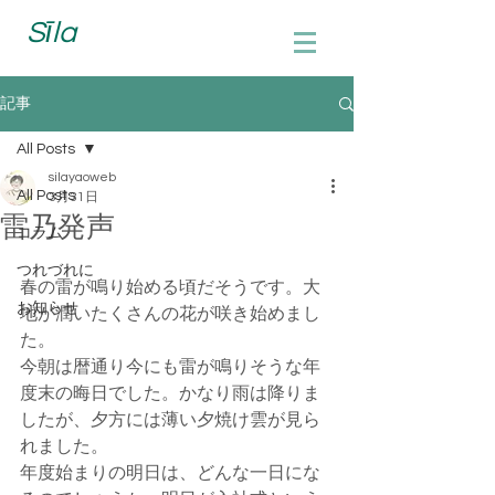
Sīla
記事
All Posts
silayaoweb
All Posts
3月31日
雷乃発声
コラム
つれづれに
春の雷が鳴り始める頃だそうです。大
お知らせ
地が潤いたくさんの花が咲き始めまし
た。
今朝は暦通り今にも雷が鳴りそうな年
度末の晦日でした。かなり雨は降りま
したが、夕方には薄い夕焼け雲が見ら
れました。
年度始まりの明日は、どんな一日にな