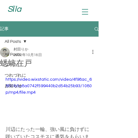
Sīla
記事
All Posts
村田りか
All Posts
2022年10月18日
蟋蟀在戸
コラム
つれづれに
https://video.wixstatic.com/video/4f98ac_6
お知らせ
8f01b5a8a0742f599440b2d54b25b93/1080
p/mp4/file.mp4
川辺にたった一輪、強い風に負けずに
咲いていたコスモスに勇気をもらいま