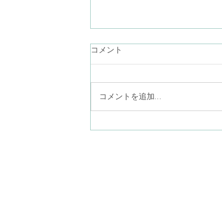
言葉にならない気持ち
コメント
最近、言葉が降りてこないなぁ。
お話ししたいことが思いつかない
なぁ。あり過ぎるのかしら… なん
コメントを追加…
て考えながらラジオ体操している
と、見上げた青空に半月がポツリ
と一つ（二つあったら怖い
か…）。素晴らしい眺めでした。
ことばにならない気持ちを、言葉
八尾子どものこころ心
にならないまま一緒に感じる。そ
〒581-0013
こにポツリと現れたものを言葉に
​大阪府八尾市山本町南
して共有してゆく。このような営
みも精神分析的心理療法ではやっ
(近鉄大阪線
てゆきます。だから、何をどう話
ぐ)
していいか分