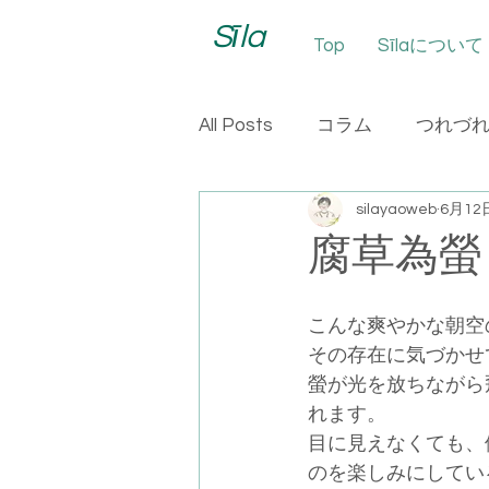
Sīla
Top
Sīlaについて
All Posts
コラム
つれづ
silayaoweb
6月12
腐草為螢
こんな爽やかな朝空
その存在に気づかせ
螢が光を放ちながら
れます。
目に見えなくても、
のを楽しみにしてい