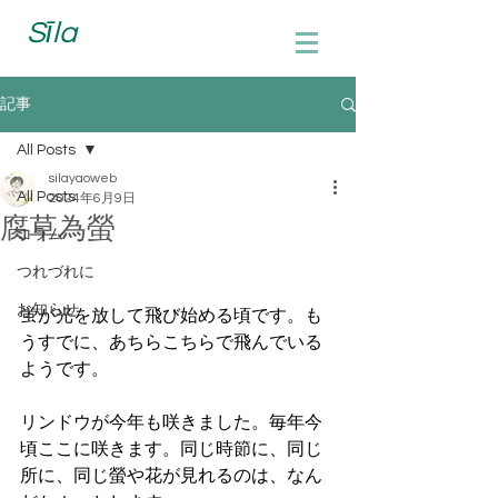
Sīla
記事
All Posts
silayaoweb
All Posts
2024年6月9日
腐草為螢
コラム
つれづれに
お知らせ
蛍が光を放して飛び始める頃です。も
うすでに、あちらこちらで飛んでいる
ようです。
リンドウが今年も咲きました。毎年今
頃ここに咲きます。同じ時節に、同じ
所に、同じ螢や花が見れるのは、なん