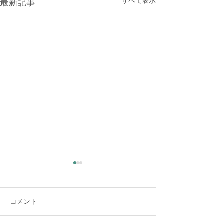
すべて表示
最新記事
大雨時行 夕方に雷雨
全ての救助し護
意を抱く
夏の大雨が時々降る頃だそう
コメント
です。 夕方、大変な大雨と雷
サンゴシュの赤い
でした。猛暑日の連続で暑く
いなっていました