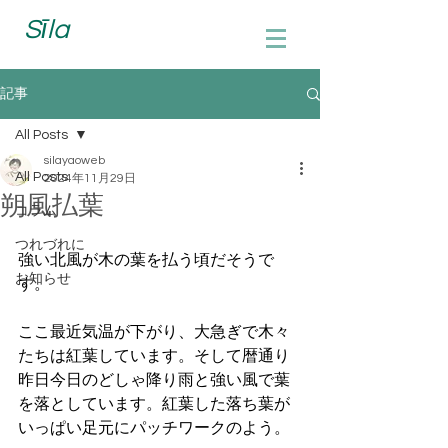
Sīla
記事
All Posts
silayaoweb
All Posts
2024年11月29日
朔風払葉
コラム
つれづれに
強い北風が木の葉を払う頃だそうで
お知らせ
す。
ここ最近気温が下がり、大急ぎで木々
たちは紅葉しています。そして暦通り
昨日今日のどしゃ降り雨と強い風で葉
を落としています。紅葉した落ち葉が
いっぱい足元にパッチワークのよう。