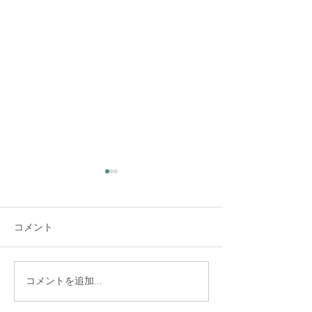
大雨時行 夕方に雷雨
全ての救助し護
意を抱く
夏の大雨が時々降る頃だそう
コメント
です。 夕方、大変な大雨と雷
サンゴシュの赤い
でした。猛暑日の連続で暑く
いなっていました
なった空気が少し冷えまし
「負けず嫌い」だ
た。 大雨警報が出るほどの雨
ここで野球の試合
コメントを追加…
で、どうか熊本にだけは降ら
もたちや大人のチ
ないでねと祈りながら、しば
んを象徴している