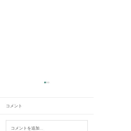
立秋 涼風至
広島原爆の日 
日
今日から秋だそうです。そし
コメント
て、涼しい風が吹き始める頃
朝日に輝く雲が綺
だそうです。 とても秋になっ
た。 世界が平和
たとは思えません。真夏の
うに。 皆んなが
花、キョウチクトウも花盛り
りの人にやさしく
コメントを追加…