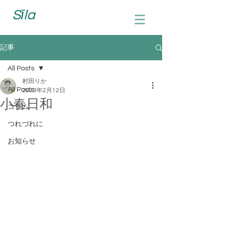
Sīla
記事
All Posts
村田りか
All Posts
2023年2月12日
小春日和
コラム
つれづれに
お知らせ