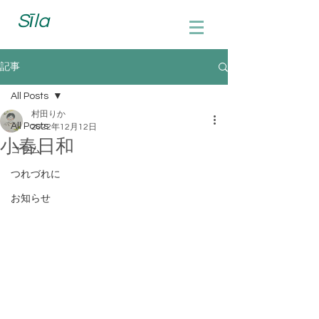
Sīla
記事
All Posts
村田りか
All Posts
2022年12月12日
小春日和
コラム
つれづれに
お知らせ