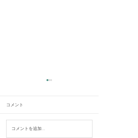
大雨時行 夕方に雷雨
夏の大雨が時々降る頃だそう
コメント
です。 夕方、大変な大雨と雷
でした。猛暑日の連続で暑く
なった空気が少し冷えまし
た。 大雨警報が出るほどの雨
コラージュを経
コメントを追加…
で、どうか熊本にだけは降ら
ませんか 8/20