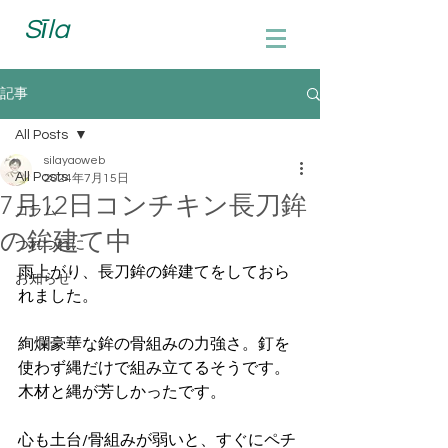
Sīla
記事
All Posts
silayaoweb
All Posts
2024年7月15日
7月12日コンチキン長刀鉾
コラム
の鉾建て中
つれづれに
雨上がり、長刀鉾の鉾建てをしておら
お知らせ
れました。
絢爛豪華な鉾の骨組みの力強さ。釘を
使わず縄だけで組み立てるそうです。
木材と縄が芳しかったです。
心も土台/骨組みが弱いと、すぐにペチ