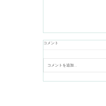
言葉にならない気持ち
コメント
最近、言葉が降りてこないなぁ。
お話ししたいことが思いつかない
なぁ。あり過ぎるのかしら… なん
コメントを追加…
て考えながらラジオ体操している
と、見上げた青空に半月がポツリ
と一つ（二つあったら怖い
か…）。素晴らしい眺めでした。
ことばにならない気持ちを、言葉
八尾子どものこころ心
にならないまま一緒に感じる。そ
〒581-0013
こにポツリと現れたものを言葉に