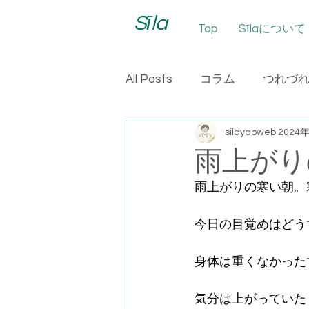
Sīla
Top
Sīlaについて
All Posts
コラム
つれづ
silayaoweb
2024
雨上がり
雨上がりの寒い朝。
今日の目覚めはどう
身体は重くなかった
気分は上がっていた