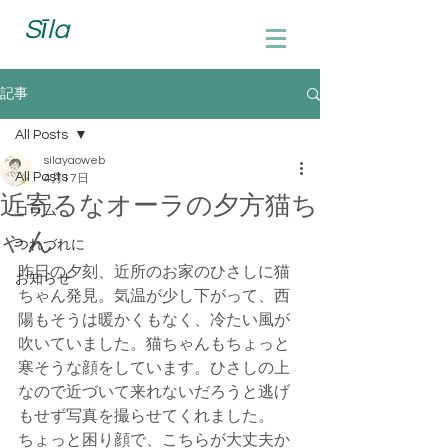
Sīla
記事
All Posts
silayaoweb
All Posts
4月17日
近寄るなオーラの夕方猫ち
コラム
ゃん
つれづれに
昨日の夕刻、近所のお家のひさしに猫
お知らせ
ちゃん発見。気温が少し下がって、西
陽もそうは暖かくもなく、冷たい風が
吹いていました。猫ちゃんもちょっと
寒そうな顔をしています。ひさしの上
なので近づいて来れないだろうと逃げ
もせず写真を撮らせてくれました。
ちょっと困り顔で、こちらが大丈夫か