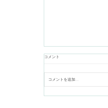
言葉にならない気持ち
コメント
最近、言葉が降りてこないなぁ。
お話ししたいことが思いつかない
なぁ。あり過ぎるのかしら… なん
コメントを追加…
て考えながらラジオ体操している
と、見上げた青空に半月がポツリ
と一つ（二つあったら怖い
か…）。素晴らしい眺めでした。
ことばにならない気持ちを、言葉