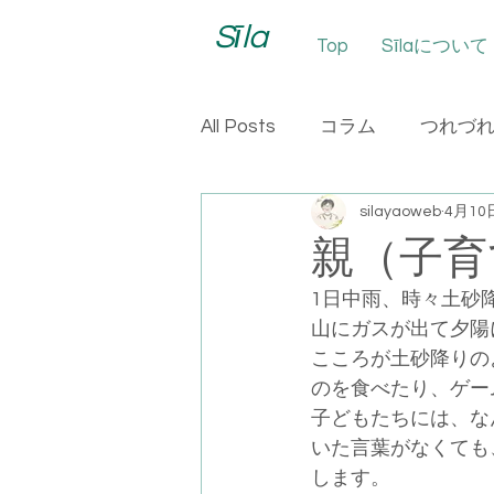
Sīla
Top
Sīlaについて
All Posts
コラム
つれづ
silayaoweb
4月10
親（子育
1日中雨、時々土砂
山にガスが出て夕陽
こころが土砂降りの
のを食べたり、ゲー
子どもたちには、な
いた言葉がなくても
します。