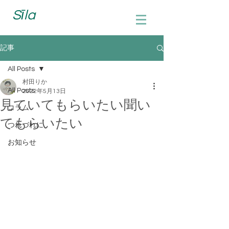
Sīla
記事
All Posts
村田りか
All Posts
2022年5月13日
見ていてもらいたい聞い
コラム
てもらいたい
つれづれに
お知らせ