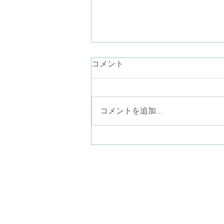
言葉にならない気持ち
コメント
最近、言葉が降りてこないなぁ。
お話ししたいことが思いつかない
なぁ。あり過ぎるのかしら… なん
コメントを追加…
て考えながらラジオ体操している
と、見上げた青空に半月がポツリ
と一つ（二つあったら怖い
か…）。素晴らしい眺めでした。
ことばにならない気持ちを、言葉
八尾子どものこころ心
にならないまま一緒に感じる。そ
〒581-0013
こにポツリと現れたものを言葉に
​大阪府八尾市山本町南
して共有してゆく。このような営
みも精神分析的心理療法ではやっ
(近鉄大阪線