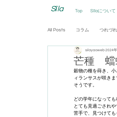
Sīla
Top
Sīlaについて
All Posts
コラム
つれづ
silayaoweb
2024
芒種 蟷
穀物の種を蒔き、小
ィランサスが咲きま
そうです。
どの学年になっても
とても見過ごされや
苦手で、見つけても