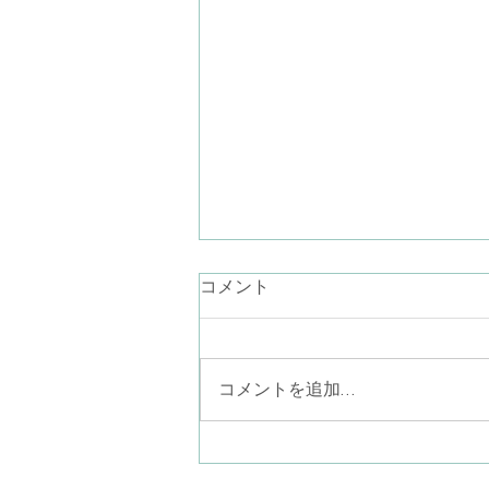
長崎原爆の日
コメント
お盆の時節になると、生きること
と死ぬことについて考えます。
「そんなことないよ」と言うて
コメントを追加…
も、美しく輝いて儚く消えてゆく
花火を見ながら、心のどこかで言
葉にならない何かを感じておられ
ると思います。 臨床をしている