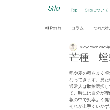
Sīla
Top
Sīlaについて
All Posts
コラム
つれづ
silayaoweb
2025
芒種 螳
稲や麦の種をまく頃
なってきます。見た
通常人は取捨選択し
て、時には自分が理
報の中で効率よく健
それが上手くいかず