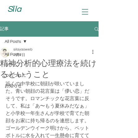
Sīla
記事
All Posts
silayaoweb
All Posts
7月7日
精神分析的心理療法を続け
コラム
るということ
つれづれに
近くの中学校に朝顔が咲いていまし
お知らせ
た。青い朝顔の花言葉は「儚い恋」だ
そうです。ロマンチックな花言葉に反
して、私は「あ〜もう夏休みだなぁ」
と小学校一年生さんが学校で育てた朝
顔をお家に持ち帰るのを連想します。
ゴールデンウイーク明けから、ペット
ボトルに水を入れて一生懸命に育てて