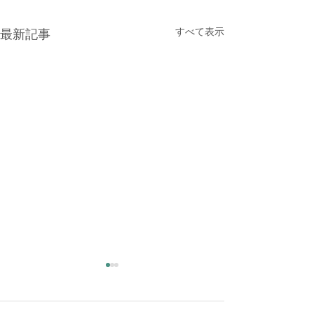
すべて表示
最新記事
大雨時行 夕方に雷雨
全ての救助し護
意を抱く
夏の大雨が時々降る頃だそう