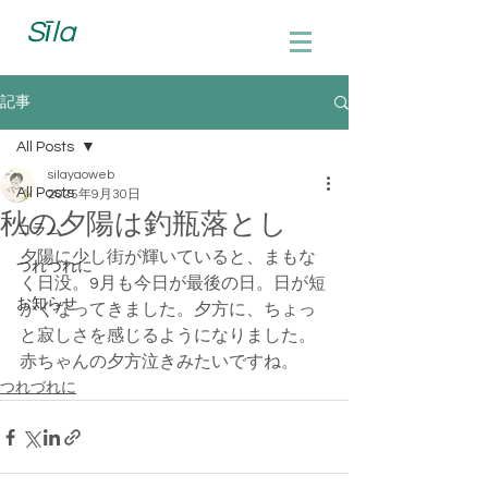
Sīla
記事
All Posts
silayaoweb
All Posts
2025年9月30日
秋の夕陽は釣瓶落とし
コラム
夕陽に少し街が輝いていると、まもな
つれづれに
く日没。9月も今日が最後の日。日が短
お知らせ
かくなってきました。夕方に、ちょっ
と寂しさを感じるようになりました。
赤ちゃんの夕方泣きみたいですね。
つれづれに