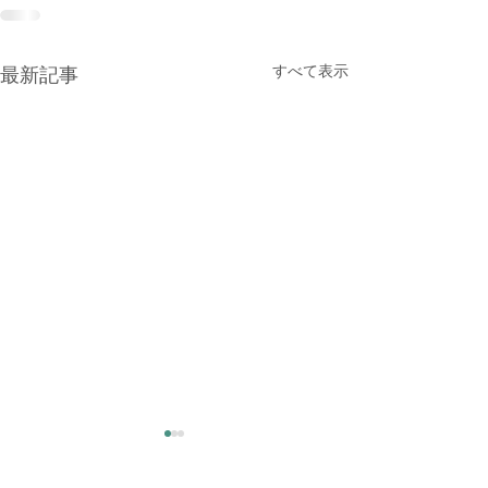
すべて表示
最新記事
大雨時行 夕方に雷雨
全ての救助し護
意を抱く