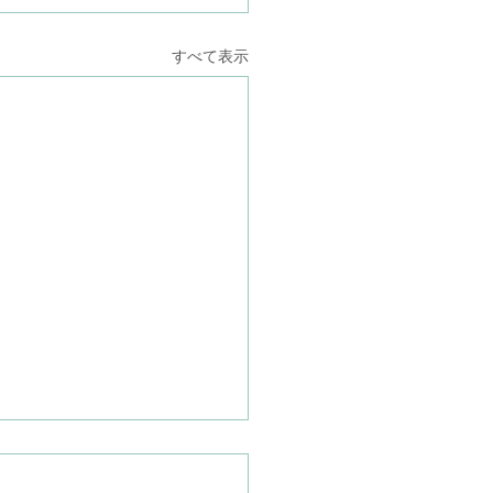
すべて表示
の救助し護る方に敬意を