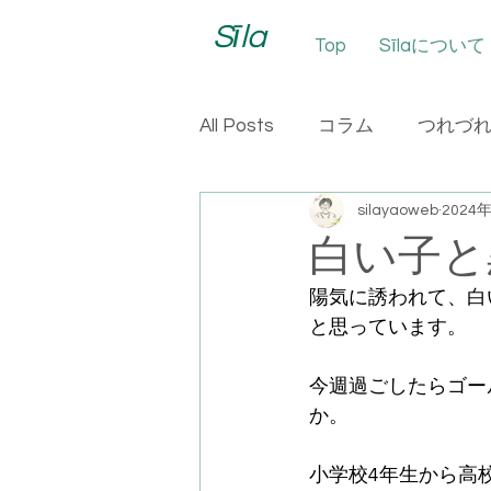
Sīla
Top
Sīlaについて
All Posts
コラム
つれづ
silayaoweb
2024
白い子と
陽気に誘われて、白
と思っています。
今週過ごしたらゴー
か。
小学校4年生から高