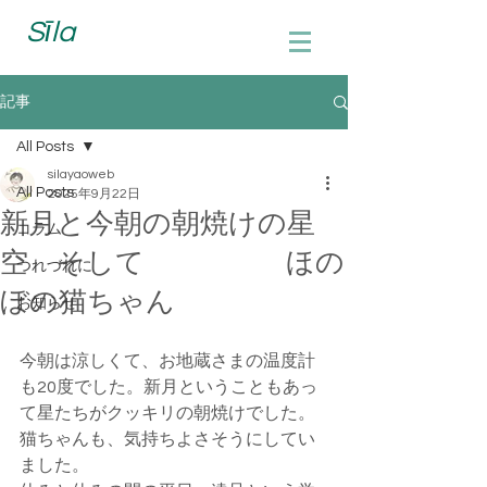
Sīla
記事
All Posts
silayaoweb
All Posts
2025年9月22日
新月と今朝の朝焼けの星
コラム
空 そして ほの
つれづれに
ぼの猫ちゃん
お知らせ
今朝は涼しくて、お地蔵さまの温度計
も20度でした。新月ということもあっ
て星たちがクッキリの朝焼けでした。
猫ちゃんも、気持ちよさそうにしてい
ました。