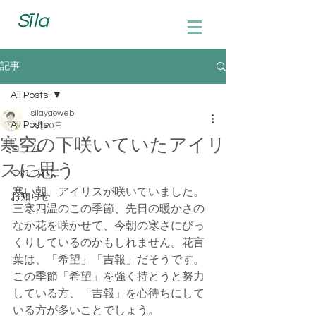
Sīla
記事
All Posts
silayaoweb
All Posts
2月20日
寒空の下咲いていたアイリ
コラム
スに思う
つれづれに
寒い朝、アイリスが咲いていました。
お知らせ
三寒四温のこの季節、先日の暖かさの
なか花を咲かせて、今朝の寒さにびっ
くりしているのかもしれません。花言
葉は、「希望」「吉報」だそうです。
この季節「希望」を強く持とうと努力
している方、「吉報」を心待ちにして
いる方が多いことでしょう。