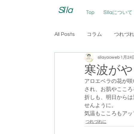
Sīla
Top
Sīlaについて
All Posts
コラム
つれづ
silayaoweb
1月24
寒波がや
アロエベラの花が咲
され、お肌やこころ
折しも、明日からは
せんように。
気温もこころもアッ
つれづれに