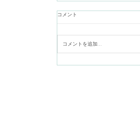
言葉にならない気持ち
コメント
最近、言葉が降りてこないなぁ。
お話ししたいことが思いつかない
なぁ。あり過ぎるのかしら… なん
コメントを追加…
て考えながらラジオ体操している
と、見上げた青空に半月がポツリ
と一つ（二つあったら怖い
か…）。素晴らしい眺めでした。
ことばにならない気持ちを、言葉
八尾子どものこころ心
にならないまま一緒に感じる。そ
〒581-0013
こにポツリと現れたものを言葉に
​大阪府八尾市山本町南
して共有してゆく。このような営
みも精神分析的心理療法ではやっ
(近鉄大阪線
てゆきます。だから、何をどう話
ぐ)
していいか分
kodomonokokorosil
火曜日〜土曜日 10:00