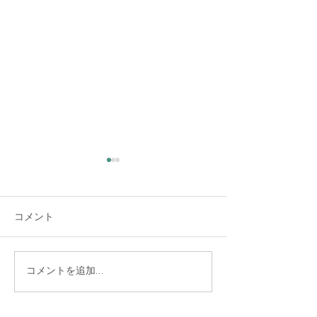
大雨時行 夕方に雷雨
夏の大雨が時々降る頃だそう
コメント
です。 夕方、大変な大雨と雷
でした。猛暑日の連続で暑く
なった空気が少し冷えまし
た。 大雨警報が出るほどの雨
コラージュを経
コメントを追加…
で、どうか熊本にだけは降ら
ませんか 8/20
ないでねと祈りながら、しば