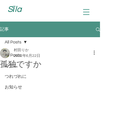
Sīla
記事
All Posts
村田りか
All Posts
2022年6月22日
孤独ですか
コラム
つれづれに
お知らせ