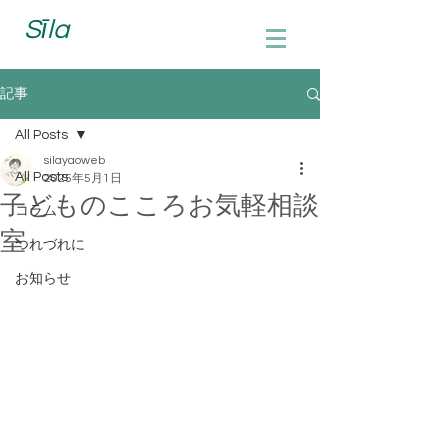
Sīla
記事
All Posts
silayaoweb
All Posts
2025年5月1日
子どものこころお気軽相談
コラム
室
つれづれに
お知らせ