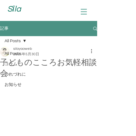
Sīla
記事
All Posts
silayaoweb
All Posts
2025年5月30日
子どものこころお気軽相談
コラム
会
つれづれに
お知らせ