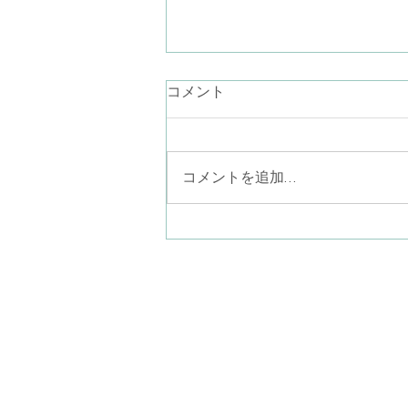
言葉にならない気持ち
コメント
最近、言葉が降りてこないなぁ。
お話ししたいことが思いつかない
なぁ。あり過ぎるのかしら… なん
コメントを追加…
て考えながらラジオ体操している
と、見上げた青空に半月がポツリ
と一つ（二つあったら怖い
か…）。素晴らしい眺めでした。
ことばにならない気持ちを、言葉
八尾子どものこころ心
にならないまま一緒に感じる。そ
〒581-0013
こにポツリと現れたものを言葉に
​大阪府八尾市山本町南
して共有してゆく。このような営
みも精神分析的心理療法ではやっ
(近鉄大阪線
てゆきます。だから、何をどう話
ぐ)
していいか分