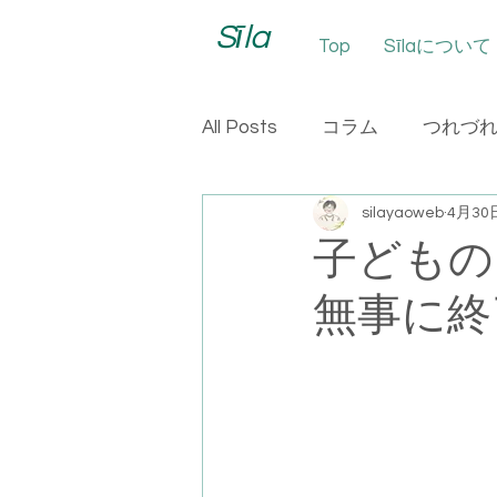
Sīla
Top
Sīlaについて
All Posts
コラム
つれづ
silayaoweb
4月30
子ど
無事に終