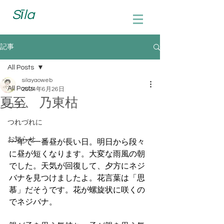
Sīla
記事
All Posts
silayaoweb
All Posts
2024年6月26日
夏至 乃東枯
コラム
つれづれに
お知らせ
一年で一番昼が長い日。明日から段々
に昼が短くなります。大変な雨風の朝
でした。天気が回復して、夕方にネジ
バナを見つけましたよ。花言葉は「思
慕」だそうです。花が螺旋状に咲くの
でネジバナ。