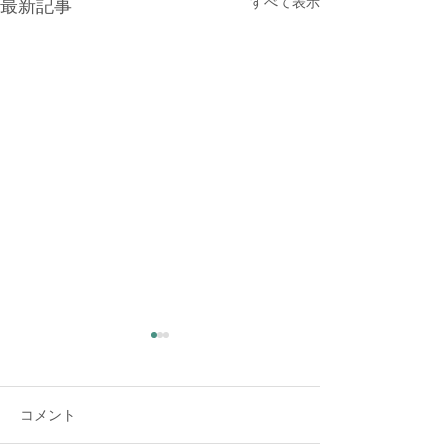
すべて表示
最新記事
女性の方のカウンセリン
グ
コメント
鷹乃学習 若い鷹が飛び方を覚
える時期だそうです。若い燕