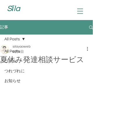
Sīla
記事
All Posts
silayaoweb
All Posts
6月9日
夏休み発達相談サービス
コラム
つれづれに
お知らせ