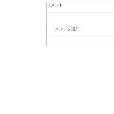
言葉にならない気持ち
コメント
最近、言葉が降りてこないなぁ。
お話ししたいことが思いつかない
なぁ。あり過ぎるのかしら… なん
コメントを追加…
て考えながらラジオ体操している
と、見上げた青空に半月がポツリ
と一つ（二つあったら怖い
か…）。素晴らしい眺めでした。
ことばにならない気持ちを、言葉
八尾子どものこころ心
にならないまま一緒に感じる。そ
〒581-0013
こにポツリと現れたものを言葉に
​大阪府八尾市山本町南
して共有してゆく。このような営
みも精神分析的心理療法ではやっ
(近鉄大阪線
てゆきます。だから、何をどう話
ぐ)
していいか分
kodomonokokorosil
火曜日〜土曜日 10:00
月曜日・日曜