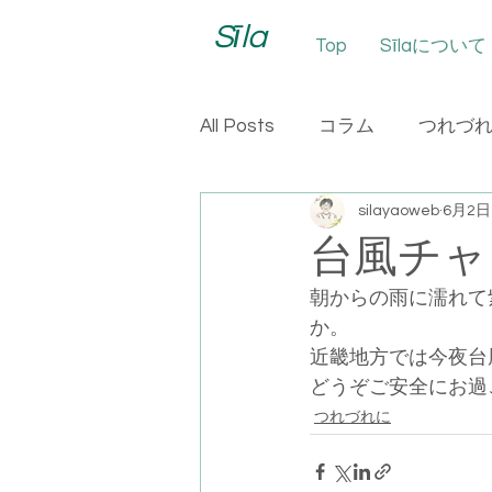
Sīla
Top
Sīlaについて
All Posts
コラム
つれづ
silayaoweb
6月2日
台風チャ
朝からの雨に濡れて
か。
近畿地方では今夜台
どうぞご安全にお過
つれづれに