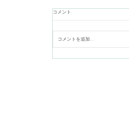
言葉にならない気持ち
コメント
最近、言葉が降りてこないなぁ。
お話ししたいことが思いつかない
なぁ。あり過ぎるのかしら… なん
コメントを追加…
て考えながらラジオ体操している
と、見上げた青空に半月がポツリ
と一つ（二つあったら怖い
か…）。素晴らしい眺めでした。
ことばにならない気持ちを、言葉
八尾子どものこころ心
にならないまま一緒に感じる。そ
〒581-0013
こにポツリと現れたものを言葉に
​大阪府八尾市山本町南
して共有してゆく。このような営
みも精神分析的心理療法ではやっ
(近鉄大阪線
てゆきます。だから、何をどう話
ぐ)
していいか分
kodomonokokorosil
火曜日〜土曜日 10:00