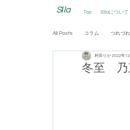
Sīla
Top
Sīlaについて
All Posts
コラム
つれづ
村田りか
2022年1
冬至 乃