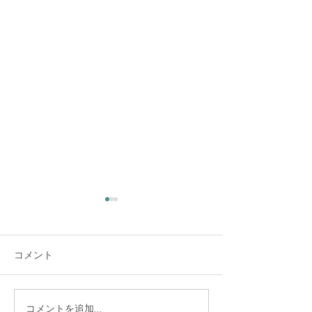
大雨時行 夕方に雷雨
全ての救助し護
意を抱く
夏の大雨が時々降る頃だそう
コメント
です。 夕方、大変な大雨と雷
サンゴシュの赤い
でした。猛暑日の連続で暑く
いなっていました
なった空気が少し冷えまし
「負けず嫌い」だ
た。 大雨警報が出るほどの雨
ここで野球の試合
コメントを追加…