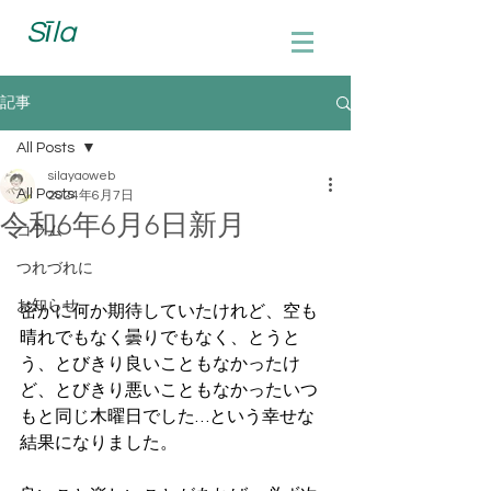
Sīla
記事
All Posts
silayaoweb
All Posts
2024年6月7日
令和6年6月6日新月
コラム
つれづれに
お知らせ
密かに何か期待していたけれど、空も
晴れでもなく曇りでもなく、とうと
う、とびきり良いこともなかったけ
ど、とびきり悪いこともなかったいつ
もと同じ木曜日でした…という幸せな
結果になりました。