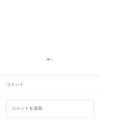
大雨時行 夕方に雷雨
夏の大雨が時々降る頃だそう
コメント
です。 夕方、大変な大雨と雷
でした。猛暑日の連続で暑く
なった空気が少し冷えまし
た。 大雨警報が出るほどの雨
コラージュを経
コメントを追加…
で、どうか熊本にだけは降ら
ませんか 8/20
ないでねと祈りながら、しば
らく見ていました。 こころも
八尾子どものこころ心理相談室 Sīla
（シーラ）
大雨が降ったり、雷が鳴った