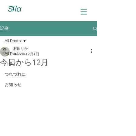
Sīla
記事
All Posts
村田りか
All Posts
2022年12月1日
今日から12月
コラム
つれづれに
お知らせ