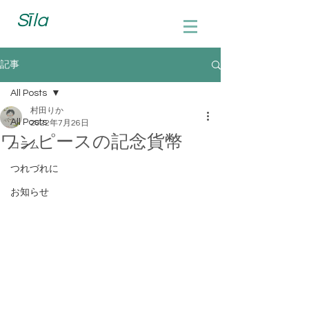
Sīla
記事
All Posts
村田りか
All Posts
2022年7月26日
ワンピースの記念貨幣
コラム
つれづれに
お知らせ