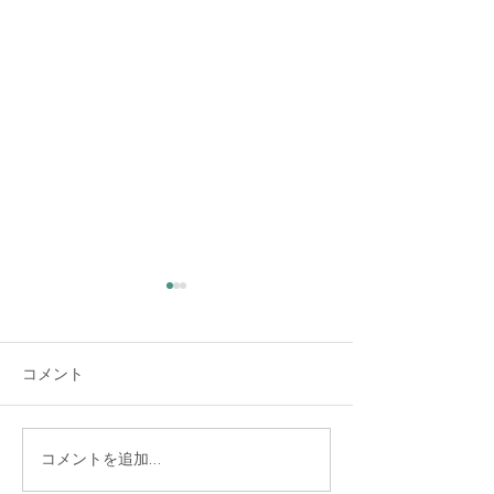
大雨時行 夕方に雷雨
夏の大雨が時々降る頃だそう
コメント
です。 夕方、大変な大雨と雷
でした。猛暑日の連続で暑く
なった空気が少し冷えまし
た。 大雨警報が出るほどの雨
コラージュを経
コメントを追加…
で、どうか熊本にだけは降ら
ませんか 8/20