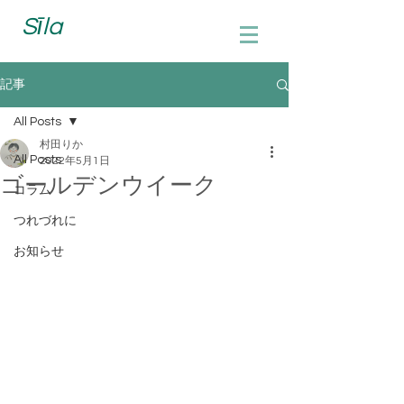
Sīla
記事
All Posts
村田りか
All Posts
2022年5月1日
ゴールデンウイーク
コラム
つれづれに
お知らせ