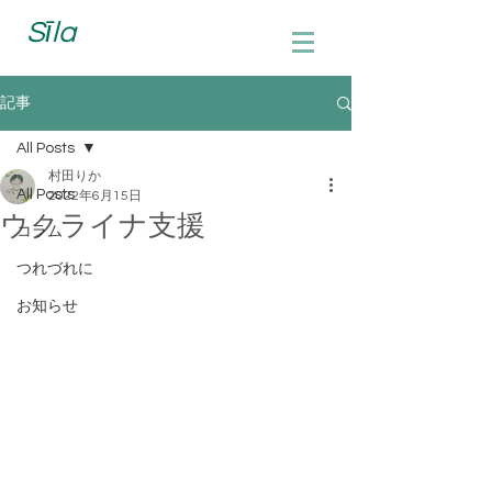
Sīla
記事
All Posts
村田りか
All Posts
2022年6月15日
ウクライナ支援
コラム
つれづれに
お知らせ