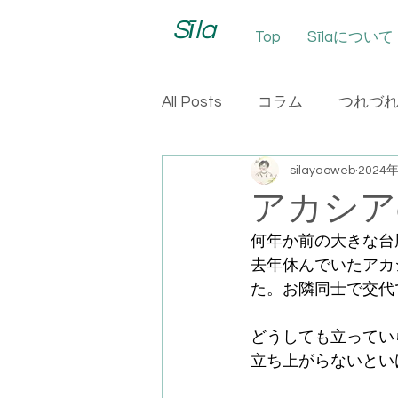
Sīla
Top
Sīlaについて
All Posts
コラム
つれづ
silayaoweb
2024
アカシア
何年か前の大きな台
去年休んでいたアカ
た。お隣同士で交代
どうしても立ってい
立ち上がらないとい