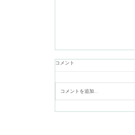
言葉にならない気持ち
コメント
最近、言葉が降りてこないなぁ。
お話ししたいことが思いつかない
なぁ。あり過ぎるのかしら… なん
コメントを追加…
て考えながらラジオ体操している
と、見上げた青空に半月がポツリ
と一つ（二つあったら怖い
か…）。素晴らしい眺めでした。
ことばにならない気持ちを、言葉
八尾子どものこころ心
にならないまま一緒に感じる。そ