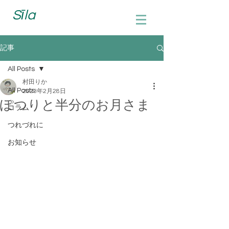
Sīla
記事
All Posts
村田りか
All Posts
2023年2月28日
ぽつりと半分のお月さま
コラム
つれづれに
お知らせ