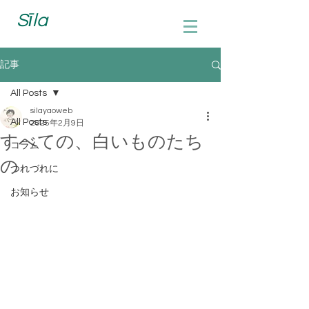
Sīla
記事
All Posts
silayaoweb
All Posts
2025年2月9日
すべての、白いものたち
コラム
の
つれづれに
お知らせ