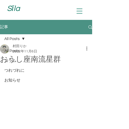
Sīla
記事
All Posts
村田りか
All Posts
2022年11月6日
おうし座南流星群
コラム
つれづれに
お知らせ