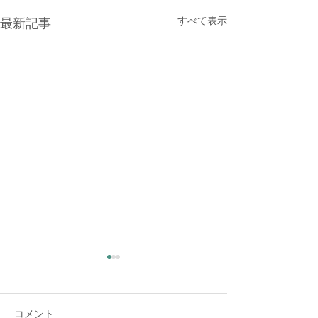
すべて表示
最新記事
大雨時行 夕方に雷雨
夏の大雨が時々降る頃だそう
コメント
です。 夕方、大変な大雨と雷